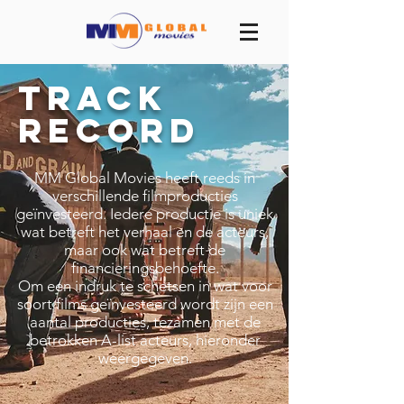
Track
record
MM Global Movies heeft reeds in
verschillende filmproducties
geïnvesteerd. Iedere productie is uniek
wat betreft het verhaal en de acteurs,
maar ook wat betreft de
financieringsbehoefte.
Om een indruk te schetsen in wat voor
soort films geïnvesteerd wordt zijn een
aantal producties, tezamen met de
betrokken A-list acteurs, hieronder
weergegeven.