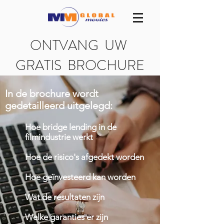
ONTVANG UW
GRATIS BROCHURE
In de brochure wordt
gedetailleerd uitgelegd:
Hoe bridge lending in de
filmindustrie werkt
Hoe de risico's afgedekt worden
Hoe geïnvesteerd kan worden
Wat de resultaten zijn
Welke garanties er zijn